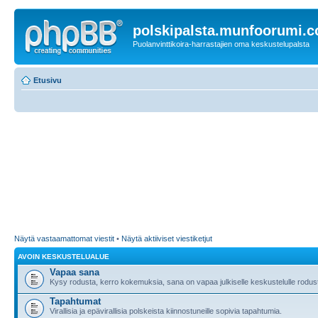
polskipalsta.munfoorumi.
Puolanvinttikoira-harrastajien oma keskustelupalsta
Etusivu
Näytä vastaamattomat viestit
•
Näytä aktiiviset viestiketjut
AVOIN KESKUSTELUALUE
Vapaa sana
Kysy rodusta, kerro kokemuksia, sana on vapaa julkiselle keskustelulle rodusta
Tapahtumat
Virallisia ja epävirallisia polskeista kiinnostuneille sopivia tapahtumia.