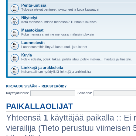
Pentu-uutisia
Tulossa olevat pentueet, syntyneet ja kotia kaipaavat
Näyttelyt
Ketä menossa, minne menossa? Turinaa tuloksista..
Maastokisat
Kuka menossa, minne menossa, millaisin tuloksin
Luonnetestit
Luonnetesteihin liittyvä keskustelu ja tulokset
Kuvia
Polski edestä, polski takaa, polski istuu, polski makaa... Ihastuta ja ihastele.
Linkkejä ja artikkeleita
Koiramaailman hyödyllisiä linkkejä ja artikkeleita
KIRJAUDU SISÄÄN
•
REKISTERÖIDY
Käyttäjätunnus:
Salasana:
PAIKALLAOLIJAT
Yhteensä
1
käyttäjää paikalla :: Ei r
vierailija (Tieto perustuu viimeisen 5