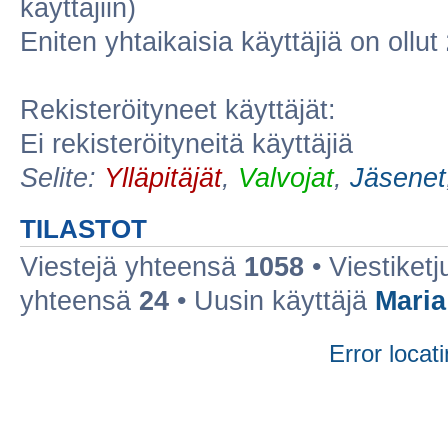
käyttäjiin)
Eniten yhtaikaisia käyttäjiä on ollut
Rekisteröityneet käyttäjät:
Ei rekisteröityneitä käyttäjiä
Selite:
Ylläpitäjät
,
Valvojat
,
Jäsenet
TILASTOT
Viestejä yhteensä
1058
• Viestiket
yhteensä
24
• Uusin käyttäjä
Maria
Error locati