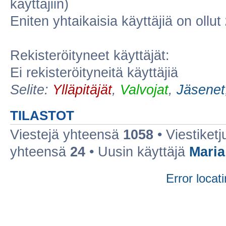
käyttäjiin)
Eniten yhtaikaisia käyttäjiä on ollut
Rekisteröityneet käyttäjät:
Ei rekisteröityneitä käyttäjiä
Selite:
Ylläpitäjät
,
Valvojat
,
Jäsenet
TILASTOT
Viestejä yhteensä
1058
• Viestiket
yhteensä
24
• Uusin käyttäjä
Maria
Error locati