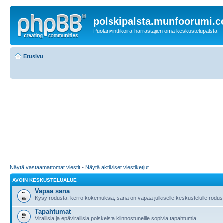
polskipalsta.munfoorumi.
Puolanvinttikoira-harrastajien oma keskustelupalsta
Etusivu
Näytä vastaamattomat viestit
•
Näytä aktiiviset viestiketjut
AVOIN KESKUSTELUALUE
Vapaa sana
Kysy rodusta, kerro kokemuksia, sana on vapaa julkiselle keskustelulle rodusta
Tapahtumat
Virallisia ja epävirallisia polskeista kiinnostuneille sopivia tapahtumia.