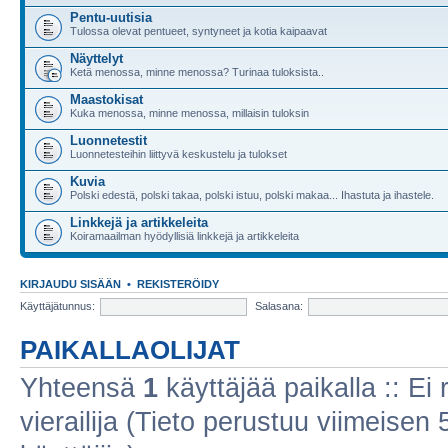
Pentu-uutisia
Tulossa olevat pentueet, syntyneet ja kotia kaipaavat
Näyttelyt
Ketä menossa, minne menossa? Turinaa tuloksista..
Maastokisat
Kuka menossa, minne menossa, millaisin tuloksin
Luonnetestit
Luonnetesteihin liittyvä keskustelu ja tulokset
Kuvia
Polski edestä, polski takaa, polski istuu, polski makaa... Ihastuta ja ihastele.
Linkkejä ja artikkeleita
Koiramaailman hyödyllisiä linkkejä ja artikkeleita
KIRJAUDU SISÄÄN
•
REKISTERÖIDY
Käyttäjätunnus:
Salasana:
PAIKALLAOLIJAT
Yhteensä
1
käyttäjää paikalla :: Ei r
vierailija (Tieto perustuu viimeisen 5