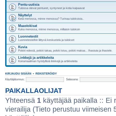
Pentu-uutisia
Tulossa olevat pentueet, syntyneet ja kotia kaipaavat
Näyttelyt
Ketä menossa, minne menossa? Turinaa tuloksista..
Maastokisat
Kuka menossa, minne menossa, millaisin tuloksin
Luonnetestit
Luonnetesteihin liittyvä keskustelu ja tulokset
Kuvia
Polski edestä, polski takaa, polski istuu, polski makaa... Ihastuta ja ihastele.
Linkkejä ja artikkeleita
Koiramaailman hyödyllisiä linkkejä ja artikkeleita
KIRJAUDU SISÄÄN
•
REKISTERÖIDY
Käyttäjätunnus:
Salasana:
PAIKALLAOLIJAT
Yhteensä
1
käyttäjää paikalla :: Ei r
vierailija (Tieto perustuu viimeisen 5