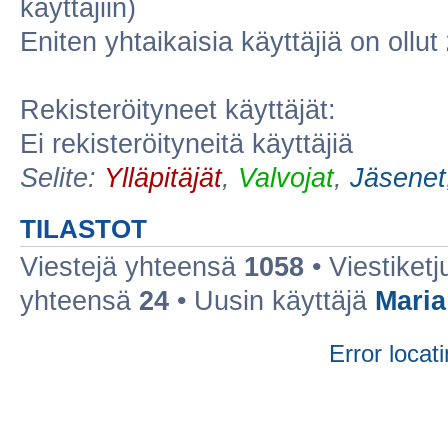
käyttäjiin)
Eniten yhtaikaisia käyttäjiä on ollut
Rekisteröityneet käyttäjät:
Ei rekisteröityneitä käyttäjiä
Selite:
Ylläpitäjät
,
Valvojat
,
Jäsenet
TILASTOT
Viestejä yhteensä
1058
• Viestiket
yhteensä
24
• Uusin käyttäjä
Maria
Error locati