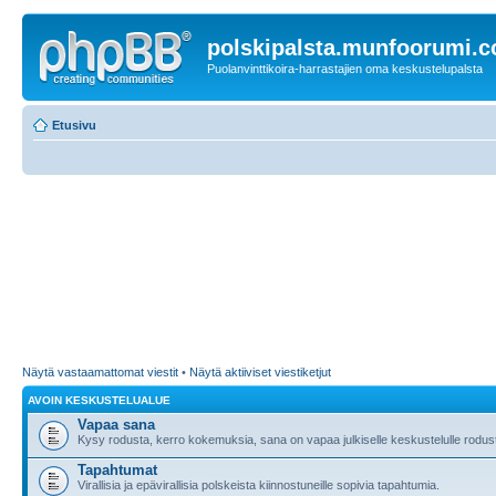
polskipalsta.munfoorumi.
Puolanvinttikoira-harrastajien oma keskustelupalsta
Etusivu
Näytä vastaamattomat viestit
•
Näytä aktiiviset viestiketjut
AVOIN KESKUSTELUALUE
Vapaa sana
Kysy rodusta, kerro kokemuksia, sana on vapaa julkiselle keskustelulle rodusta
Tapahtumat
Virallisia ja epävirallisia polskeista kiinnostuneille sopivia tapahtumia.