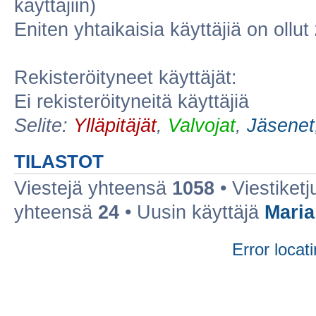
käyttäjiin)
Eniten yhtaikaisia käyttäjiä on ollut
Rekisteröityneet käyttäjät:
Ei rekisteröityneitä käyttäjiä
Selite:
Ylläpitäjät
,
Valvojat
,
Jäsenet
TILASTOT
Viestejä yhteensä
1058
• Viestiket
yhteensä
24
• Uusin käyttäjä
Maria
Error locati