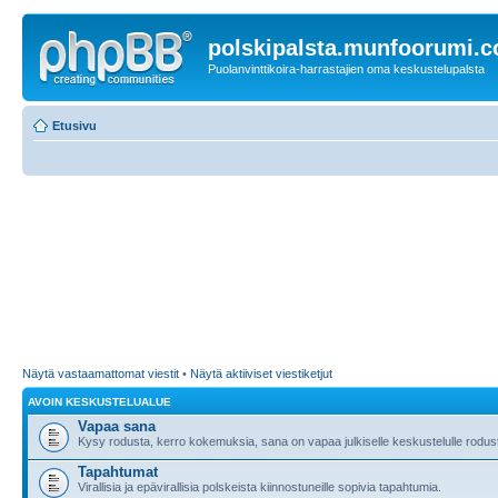
polskipalsta.munfoorumi.
Puolanvinttikoira-harrastajien oma keskustelupalsta
Etusivu
Näytä vastaamattomat viestit
•
Näytä aktiiviset viestiketjut
AVOIN KESKUSTELUALUE
Vapaa sana
Kysy rodusta, kerro kokemuksia, sana on vapaa julkiselle keskustelulle rodusta
Tapahtumat
Virallisia ja epävirallisia polskeista kiinnostuneille sopivia tapahtumia.