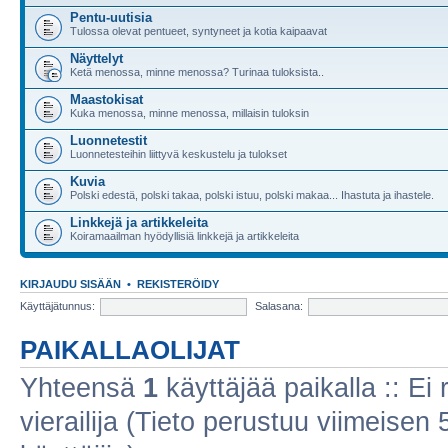
Pentu-uutisia
Tulossa olevat pentueet, syntyneet ja kotia kaipaavat
Näyttelyt
Ketä menossa, minne menossa? Turinaa tuloksista..
Maastokisat
Kuka menossa, minne menossa, millaisin tuloksin
Luonnetestit
Luonnetesteihin liittyvä keskustelu ja tulokset
Kuvia
Polski edestä, polski takaa, polski istuu, polski makaa... Ihastuta ja ihastele.
Linkkejä ja artikkeleita
Koiramaailman hyödyllisiä linkkejä ja artikkeleita
KIRJAUDU SISÄÄN
•
REKISTERÖIDY
Käyttäjätunnus:
Salasana:
PAIKALLAOLIJAT
Yhteensä
1
käyttäjää paikalla :: Ei r
vierailija (Tieto perustuu viimeisen 5