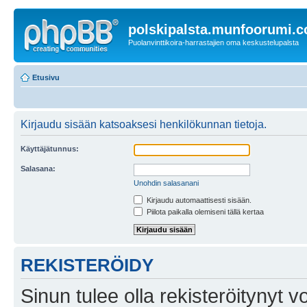
polskipalsta.munfoorumi.
Puolanvinttikoira-harrastajien oma keskustelupalsta
Etusivu
Kirjaudu sisään katsoaksesi henkilökunnan tietoja.
Käyttäjätunnus:
Salasana:
Unohdin salasanani
Kirjaudu automaattisesti sisään.
Piilota paikalla olemiseni tällä kertaa
REKISTERÖIDY
Sinun tulee olla rekisteröitynyt v