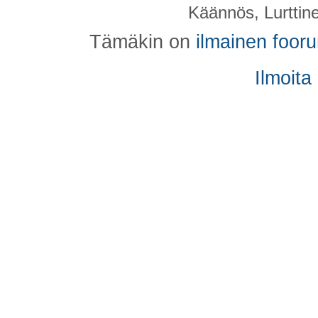
Käännös, Lurttin
Tämäkin on
ilmainen foor
Ilmoita