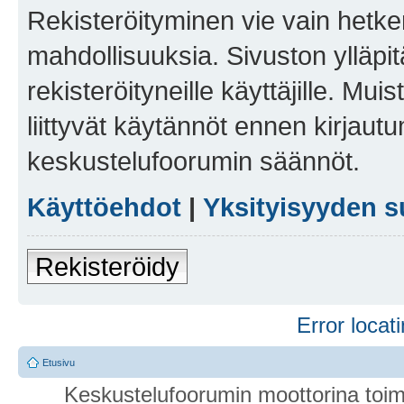
Rekisteröityminen vie vain hetken
mahdollisuuksia. Sivuston ylläpit
rekisteröityneille käyttäjille. Mu
liittyvät käytännöt ennen kirjau
keskustelufoorumin säännöt.
Käyttöehdot
|
Yksityisyyden s
Rekisteröidy
Error locati
Etusivu
Keskustelufoorumin moottorina toim