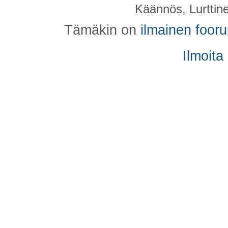
Käännös, Lurttin
Tämäkin on
ilmainen foor
Ilmoita