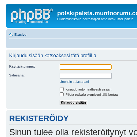
polskipalsta.munfoorumi.
Puolanvinttikoira-harrastajien oma keskustelupalsta
Etusivu
Kirjaudu sisään katsoaksesi tätä profiilia.
Käyttäjätunnus:
Salasana:
Unohdin salasanani
Kirjaudu automaattisesti sisään.
Piilota paikalla olemiseni tällä kertaa
REKISTERÖIDY
Sinun tulee olla rekisteröitynyt v