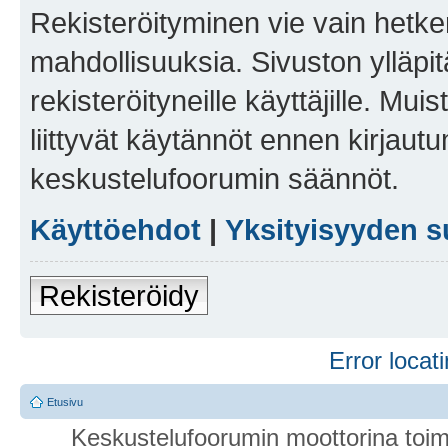
Rekisteröityminen vie vain hetken
mahdollisuuksia. Sivuston ylläpit
rekisteröityneille käyttäjille. Mu
liittyvät käytännöt ennen kirjau
keskustelufoorumin säännöt.
Käyttöehdot
|
Yksityisyyden s
Rekisteröidy
Error locati
Etusivu
Keskustelufoorumin moottorina toim