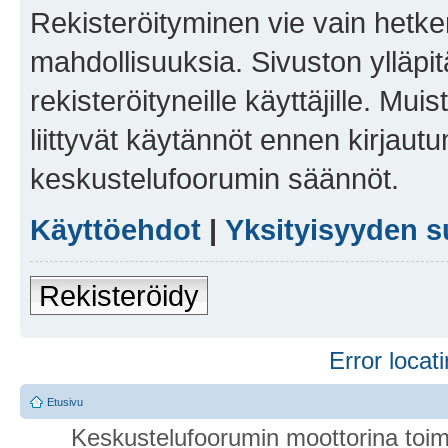
Rekisteröityminen vie vain hetken
mahdollisuuksia. Sivuston ylläpit
rekisteröityneille käyttäjille. Mu
liittyvät käytännöt ennen kirjau
keskustelufoorumin säännöt.
Käyttöehdot
|
Yksityisyyden s
Rekisteröidy
Error locati
Etusivu
Keskustelufoorumin moottorina toim