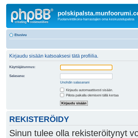
polskipalsta.munfoorumi.
Puolanvinttikoira-harrastajien oma keskustelupalsta
Etusivu
Kirjaudu sisään katsoaksesi tätä profiilia.
Käyttäjätunnus:
Salasana:
Unohdin salasanani
Kirjaudu automaattisesti sisään.
Piilota paikalla olemiseni tällä kertaa
REKISTERÖIDY
Sinun tulee olla rekisteröitynyt v