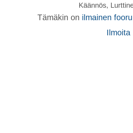
Käännös, Lurttin
Tämäkin on
ilmainen foor
Ilmoita