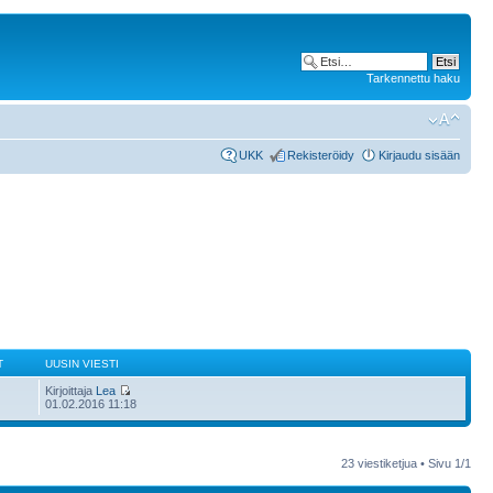
Tarkennettu haku
UKK
Rekisteröidy
Kirjaudu sisään
T
UUSIN VIESTI
Kirjoittaja
Lea
01.02.2016 11:18
23 viestiketjua • Sivu
1
/
1