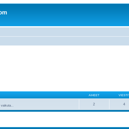
com
AIHEET
VIESTI
2
4
 vaikuta...