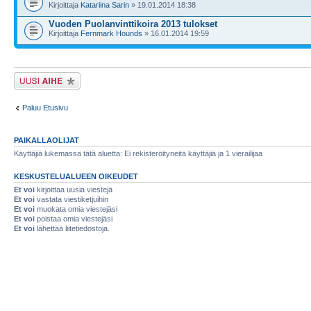
Kirjoittaja
Katariina Sarin
» 19.01.2014 18:38
Vuoden Puolanvinttikoira 2013 tulokset
Kirjoittaja
Fernmark Hounds
» 16.01.2014 19:59
Lähetä uusi viesti
Paluu Etusivu
PAIKALLAOLIJAT
Käyttäjiä lukemassa tätä aluetta: Ei rekisteröityneitä käyttäjiä ja 1 vierailijaa
KESKUSTELUALUEEN OIKEUDET
Et voi
kirjoittaa uusia viestejä
Et voi
vastata viestiketjuihin
Et voi
muokata omia viestejäsi
Et voi
poistaa omia viestejäsi
Et voi
lähettää liitetiedostoja.