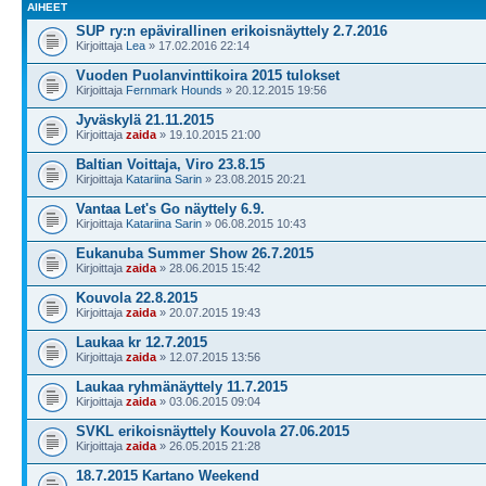
AIHEET
SUP ry:n epävirallinen erikoisnäyttely 2.7.2016
Kirjoittaja
Lea
» 17.02.2016 22:14
Vuoden Puolanvinttikoira 2015 tulokset
Kirjoittaja
Fernmark Hounds
» 20.12.2015 19:56
Jyväskylä 21.11.2015
Kirjoittaja
zaida
» 19.10.2015 21:00
Baltian Voittaja, Viro 23.8.15
Kirjoittaja
Katariina Sarin
» 23.08.2015 20:21
Vantaa Let's Go näyttely 6.9.
Kirjoittaja
Katariina Sarin
» 06.08.2015 10:43
Eukanuba Summer Show 26.7.2015
Kirjoittaja
zaida
» 28.06.2015 15:42
Kouvola 22.8.2015
Kirjoittaja
zaida
» 20.07.2015 19:43
Laukaa kr 12.7.2015
Kirjoittaja
zaida
» 12.07.2015 13:56
Laukaa ryhmänäyttely 11.7.2015
Kirjoittaja
zaida
» 03.06.2015 09:04
SVKL erikoisnäyttely Kouvola 27.06.2015
Kirjoittaja
zaida
» 26.05.2015 21:28
18.7.2015 Kartano Weekend