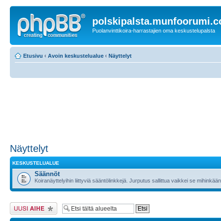
polskipalsta.munfoorumi.
Puolanvinttikoira-harrastajien oma keskustelupalsta
Etusivu
‹
Avoin keskustelualue
‹
Näyttelyt
Näyttelyt
KESKUSTELUALUE
Säännöt
Koiranäyttelyihin liittyviä sääntölinkkejä. Jurputus sallittua vaikkei se mihinkään
Lähetä uusi viesti