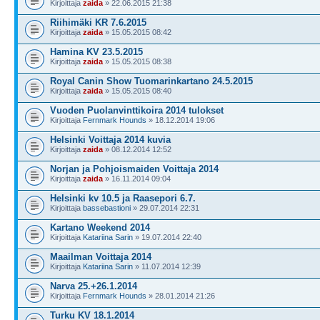
Kirjoittaja
zaida
» 22.06.2015 21:38
Riihimäki KR 7.6.2015
Kirjoittaja
zaida
» 15.05.2015 08:42
Hamina KV 23.5.2015
Kirjoittaja
zaida
» 15.05.2015 08:38
Royal Canin Show Tuomarinkartano 24.5.2015
Kirjoittaja
zaida
» 15.05.2015 08:40
Vuoden Puolanvinttikoira 2014 tulokset
Kirjoittaja
Fernmark Hounds
» 18.12.2014 19:06
Helsinki Voittaja 2014 kuvia
Kirjoittaja
zaida
» 08.12.2014 12:52
Norjan ja Pohjoismaiden Voittaja 2014
Kirjoittaja
zaida
» 16.11.2014 09:04
Helsinki kv 10.5 ja Raasepori 6.7.
Kirjoittaja
bassebastioni
» 29.07.2014 22:31
Kartano Weekend 2014
Kirjoittaja
Katariina Sarin
» 19.07.2014 22:40
Maailman Voittaja 2014
Kirjoittaja
Katariina Sarin
» 11.07.2014 12:39
Narva 25.+26.1.2014
Kirjoittaja
Fernmark Hounds
» 28.01.2014 21:26
Turku KV 18.1.2014