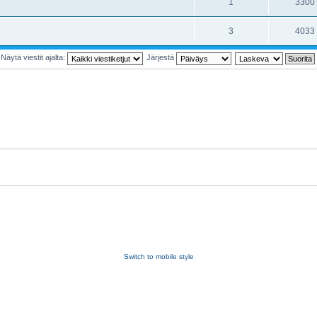
1
3300
3
4033
Näytä viestit ajalta:
Järjestä
Switch to mobile style