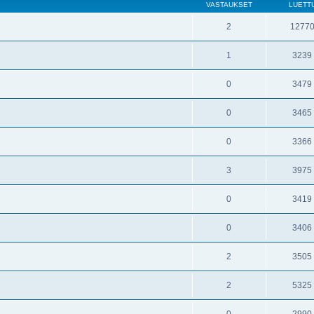
VASTAUKSET
LUETT
2
1277
1
3239
0
3479
0
3465
0
3366
3
3975
0
3419
0
3406
2
3505
2
5325
0
2990