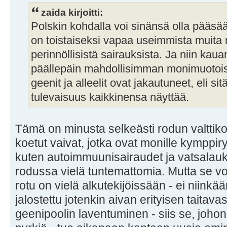
zaida kirjoitti:
Polskin kohdalla voi sinänsä olla pääsää
on toistaiseksi vapaa useimmista muita ro
perinnöllisistä sairauksista. Ja niin kau
päällepäin mahdollisimman monimuotois
geenit ja alleelit ovat jakautuneet, eli s
tulevaisuus kaikkinensa näyttää.
Tämä on minusta selkeästi rodun valttikort
koetut vaivat, jotka ovat monille kymppiry
kuten autoimmuunisairaudet ja vatsalauk
rodussa vielä tuntemattomia. Mutta se voi 
rotu on vielä alkutekijöissään - ei niinkään 
jalostettu jotenkin aivan erityisen taitavas
geenipoolin laventuminen - siis se, johon