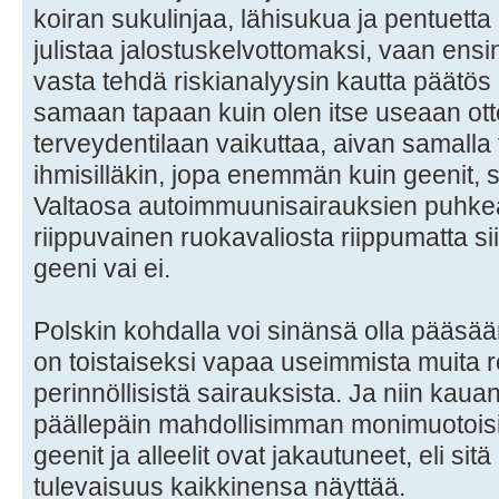
koiran sukulinjaa, lähisukua ja pentuetta 
julistaa jalostuskelvottomaksi, vaan ensin t
vasta tehdä riskianalyysin kautta päätös 
samaan tapaan kuin olen itse useaan ott
terveydentilaan vaikuttaa, aivan samalla 
ihmisilläkin, jopa enemmän kuin geenit, 
Valtaosa autoimmuunisairauksien puhke
riippuvainen ruokavaliosta riippumatta sii
geeni vai ei.
Polskin kohdalla voi sinänsä olla pääsään
on toistaiseksi vapaa useimmista muita ro
perinnöllisistä sairauksista. Ja niin kaua
päällepäin mahdollisimman monimuotoisi
geenit ja alleelit ovat jakautuneet, eli s
tulevaisuus kaikkinensa näyttää.