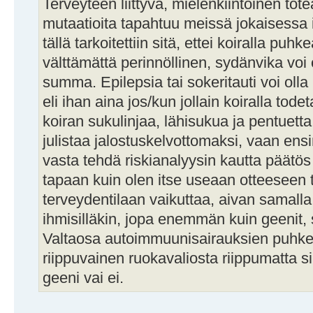
Terveyteen liittyvä, mielenkiintoinen tot
mutaatioita tapahtuu meissä jokaisessa i
tällä tarkoitettiin sitä, ettei koiralla puh
välttämättä perinnöllinen, sydänvika voi
summa. Epilepsia tai sokeritauti voi ol
eli ihan aina jos/kun jollain koiralla tod
koiran sukulinjaa, lähisukua ja pentuetta
julistaa jalostuskelvottomaksi, vaan ensin 
vasta tehdä riskianalyysin kautta päätö
tapaan kuin olen itse useaan otteeseen 
terveydentilaan vaikuttaa, aivan samalla
ihmisilläkin, jopa enemmän kuin geenit,
Valtaosa autoimmuunisairauksien puhk
riippuvainen ruokavaliosta riippumatta si
geeni vai ei.