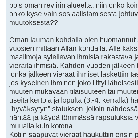
pois oman reviirin alueelta, niin onko koi
onko kyse vain sosiaalistamisesta johtu
muutoksesta??
Oman lauman kohdalla olen huomannut
vuosien mittaan Alfan kohdalla. Alle kaks
maailmoja syleilevän ihmisiä rakastava 
vieraita ihmisiä. Kahden vuoden jälkeen 
jonka jälkeen vieraat ihmiset laskettiin ta
jos kyseinen ihminen joko liittyi läheisesti
muuten mukavaan tilaisuuteen tai muuten 
useita kertoja ja lopulta (3.-4. kerralla) h
"hyväksytyn" statuksen, jolloin nähdessä 
häntää ja käydä tönimässä rapsutuksia v
muualla kuin kotona.
Kotiin saapuvat vieraat haukuttiin ensin 