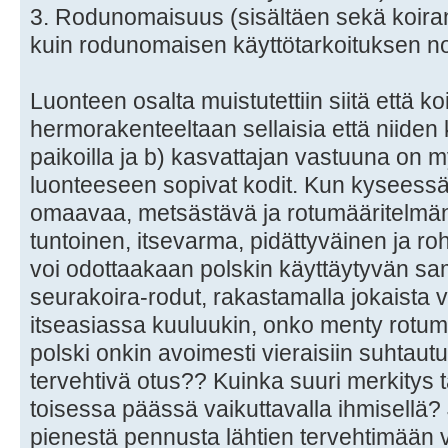
3. Rodunomaisuus (sisältäen sekä koira
kuin rodunomaisen käyttötarkoituksen n
Luonteen osalta muistutettiin siitä että koir
hermorakenteeltaan sellaisia että niiden k
paikoilla ja b) kasvattajan vastuuna on m
luonteeseen sopivat kodit. Kun kyseessä
omaavaa, metsästävä ja rotumääritelm
tuntoinen, itsevarma, pidättyväinen ja roh
voi odottaakaan polskin käyttäytyvän s
seurakoira-rodut, rakastamalla jokaista 
itseasiassa kuuluukin, onko menty rotumä
polski onkin avoimesti vieraisiin suhtautu
tervehtivä otus?? Kuinka suuri merkitys t
toisessa päässä vaikuttavalla ihmisellä?
pienestä pennusta lähtien tervehtimään vi