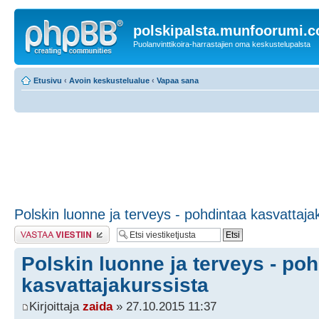
polskipalsta.munfoorumi.
Puolanvinttikoira-harrastajien oma keskustelupalsta
Etusivu
‹
Avoin keskustelualue
‹
Vapaa sana
Polskin luonne ja terveys - pohdintaa kasvattaja
Lähetä vastaus
Polskin luonne ja terveys - po
kasvattajakurssista
Kirjoittaja
zaida
» 27.10.2015 11:37