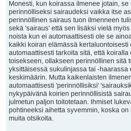
Monesti, kun koirassa ilmenee jotain, se 
perinnölliseksi sairaudeksi vaikka itse a
perinnöllinen sairaus tuon ilmenneen tulisi
sekä 'sairaus' että sen lisäksi vielä myö
noista kun ei automaattisesti ole se ain
kaikki koiran elämässä kertaluontoisesti e
automaattisesti tarkoita sitä, että koiralla 
toisekseen, ollakseen perinnöllinen sitä tu
yksittäisessä sukulinjassa tai -haaras
keskimäärin. Mutta kaikenlaisten ilmene
automaattisesti 'perinnöllisiksi' 'sairauksiks
nykypäivänä koirien perinnöllisistä saira
julmetun paljon toitotetaan. Ihmiset lukeva
pohtineeksi aihetta syvemmin, koska on a
muita otsikoita.