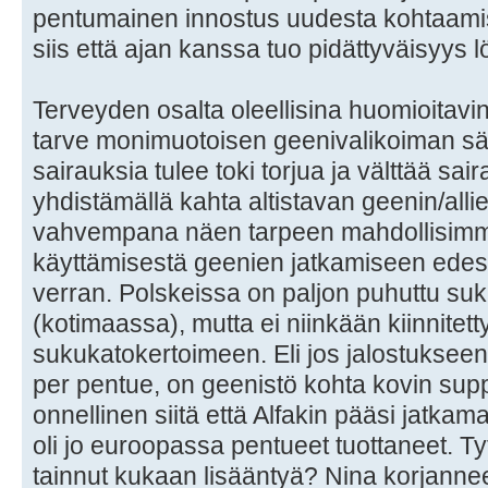
pentumainen innostus uudesta kohtaamis
siis että ajan kanssa tuo pidättyväisyys l
Terveyden osalta oleellisina huomioitav
tarve monimuotoisen geenivalikoiman sä
sairauksia tulee toki torjua ja välttää sai
yhdistämällä kahta altistavan geenin/alliel
vahvempana näen tarpeen mahdollisim
käyttämisestä geenien jatkamiseen ede
verran. Polskeissa on paljon puhuttu suk
(kotimaassa), mutta ei niinkään kiinnitet
sukukatokertoimeen. Eli jos jalostukseen
per pentue, on geenistö kohta kovin supp
onnellinen siitä että Alfakin pääsi jatka
oli jo euroopassa pentueet tuottaneet. Tytö
tainnut kukaan lisääntyä? Nina korjanne