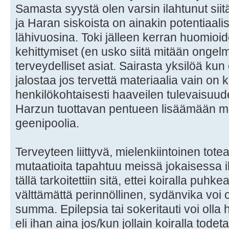
Samasta syystä olen varsin ilahtunut sii
ja Haran siskoista on ainakin potentiaali
lähivuosina. Toki jälleen kerran huomioid
kehittymiset (en usko siitä mitään ongel
terveydelliset asiat. Sairasta yksilöä kun
jalostaa jos tervettä materiaalia vain on 
henkilökohtaisesti haaveilen tulevaisuu
Harzun tuottavan pentueen lisäämään m
geenipoolia.
Terveyteen liittyvä, mielenkiintoinen tote
mutaatioita tapahtuu meissä jokaisessa ih
tällä tarkoitettiin sitä, ettei koiralla puhk
välttämättä perinnöllinen, sydänvika voi
summa. Epilepsia tai sokeritauti voi oll
eli ihan aina jos/kun jollain koiralla tode