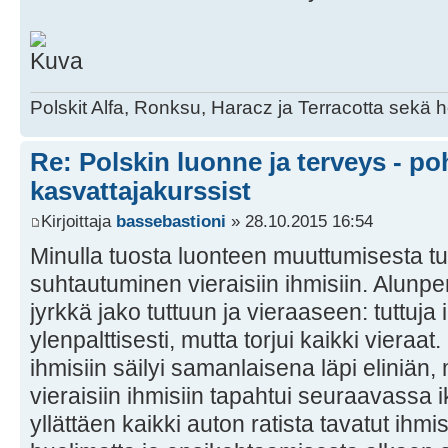
Polskit Alfa, Ronksu, Haracz ja Terracotta sekä
Re: Polskin luonne ja terveys - po
kasvattajakurssist
Kirjoittaja
bassebastioni
» 28.10.2015 16:54
Minulla tuosta luonteen muuttumisesta t
suhtautuminen vieraisiin ihmisiin. Alunper
jyrkkä jako tuttuun ja vieraaseen: tuttuja 
ylenpalttisesti, mutta torjui kaikki vieraa
ihmisiin säilyi samanlaisena läpi eliniän
vieraisiin ihmisiin tapahtui seuraavassa
yllättäen kaikki auton ratista tavatut ihmi