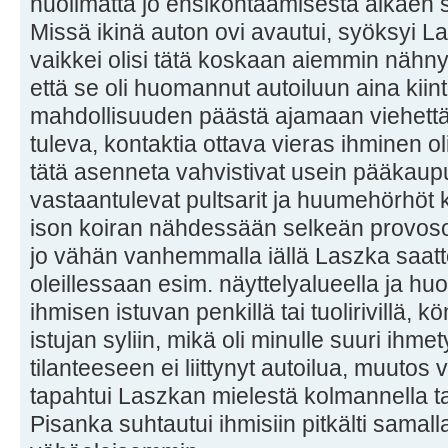
huolimatta jo ensikohtaamisesta alkaen s
Missä ikinä auton ovi avautui, syöksyi Lal
vaikkei olisi tätä koskaan aiemmin nähnyt. 
että se oli huomannut autoiluun aina kiinte
mahdollisuuden päästä ajamaan viehettä
tuleva, kontaktia ottava vieras ihminen ol
tätä asenneta vahvistivat usein pääkaup
vastaantulevat pultsarit ja huumehörhöt 
ison koiran nähdessään selkeän provosoiv
jo vähän vanhemmalla iällä Laszka saattoi
oleillessaan esim. näyttelyalueella ja 
ihmisen istuvan penkillä tai tuolirivillä, 
istujan syliin, mikä oli minulle suuri ihm
tilanteeseen ei liittynyt autoilua, muutos 
tapahtui Laszkan mielestä kolmannella ta
Pisanka suhtautui ihmisiin pitkälti samall