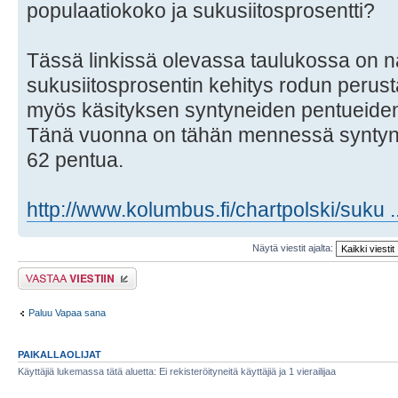
populaatiokoko ja sukusiitosprosentti?
Tässä linkissä olevassa taulukossa on nä
sukusiitosprosentin kehitys rodun perust
myös käsityksen syntyneiden pentueiden
Tänä vuonna on tähän mennessä syntyny
62 pentua.
http://www.kolumbus.fi/chartpolski/suku .
Näytä viestit ajalta:
Lähetä vastaus
Paluu Vapaa sana
PAIKALLAOLIJAT
Käyttäjiä lukemassa tätä aluetta: Ei rekisteröityneitä käyttäjiä ja 1 vierailijaa