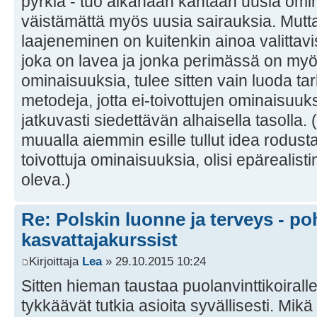
pyrkiä - tuo aikanaan kantaan uusia omin
väistämättä myös uusia sairauksia. Mutta 
laajeneminen on kuitenkin ainoa valittav
joka on lavea ja jonka perimässä on myös
ominaisuuksia, tulee sitten vain luoda t
metodeja, jotta ei-toivottujen ominaisuuk
jatkuvasti siedettävän alhaisella tasolla. 
muualla aiemmin esille tullut idea rodusta,
toivottuja ominaisuuksia, olisi epärealist
oleva.)
Re: Polskin luonne ja terveys - po
kasvattajakurssist
Kirjoittaja
Lea
» 29.10.2015 10:24
Sitten hieman taustaa puolanvinttikoiralle 
tykkäävät tutkia asioita syvällisesti. Mik