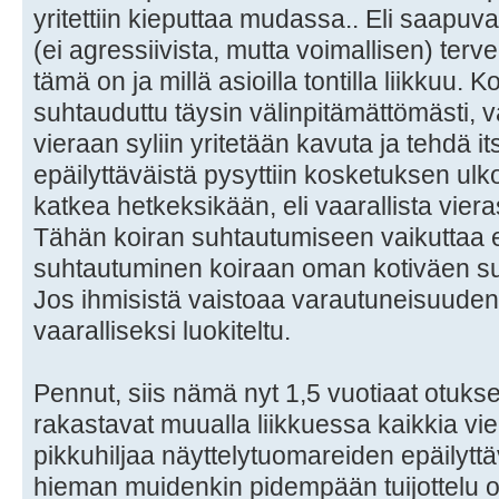
yritettiin kieputtaa mudassa.. Eli saapuv
(ei agressiivista, mutta voimallisen) terv
tämä on ja millä asioilla tontilla liikkuu. 
suhtauduttu täysin välinpitämättömästi, v
vieraan syliin yritetään kavuta ja tehdä it
epäilyttäväistä pysyttiin kosketuksen ulko
katkea hetkeksikään, eli vaarallista vieras
Tähän koiran suhtautumiseen vaikuttaa
suhtautuminen koiraan oman kotiväen s
Jos ihmisistä vaistoaa varautuneisuuden,
vaaralliseksi luokiteltu.
Pennut, siis nämä nyt 1,5 vuotiaat otukse
rakastavat muualla liikkuessa kaikkia vie
pikkuhiljaa näyttelytuomareiden epäilyt
hieman muidenkin pidempään tuijottelu o