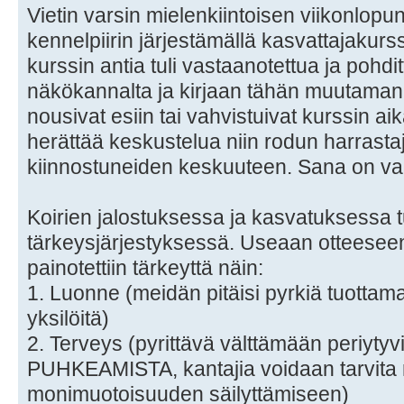
Vietin varsin mielenkiintoisen viikonlop
kennelpiirin järjestämällä kasvattajakurss
kurssin antia tuli vastaanotettua ja pohd
näkökannalta ja kirjaan tähän muutaman a
nousivat esiin tai vahvistuivat kurssin ai
herättää keskustelua niin rodun harrasta
kiinnostuneiden keskuuteen. Sana on vap
Koirien jalostuksessa ja kasvatuksessa tu
tärkeysjärjestyksessä. Useaan otteesee
painotettiin tärkeyttä näin:
1. Luonne (meidän pitäisi pyrkiä tuottam
yksilöitä)
2. Terveys (pyrittävä välttämään periytyv
PUHKEAMISTA, kantajia voidaan tarvita r
monimuotoisuuden säilyttämiseen)