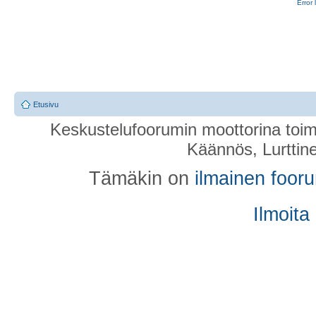
Error 
Etusivu
Keskustelufoorumin moottorina toim
Käännös, Lurttin
Tämäkin on
ilmainen foor
Ilmoita